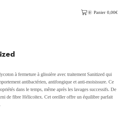
Panier
0,00
€
0
tized
ycoton à fermeture à glissière avec traitement Sanitized qui
omportement antibactérien, antifongique et anti-moisissure. Ce
ropriétés dans le temps, même après les lavages successifs. De
ni de fibre Hélicoïtex. Cet oreiller offre un équilibre parfait
.