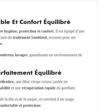
ble Et Confort Équilibré
tre hygiène, protection et confort
. Il est équipé d’une
iciant du
traitement Sanitized
, reconnu pour ses
re
.
ombreux lavages
, garantissant un environnement de
arfaitement Équilibré
élicoïtex
, une fibre vierge creuse cardée en
abilité
et une
récupération rapide
du gonflant.
de la tête et de la nuque, et convient à un usage
s confortable et protecteur
.