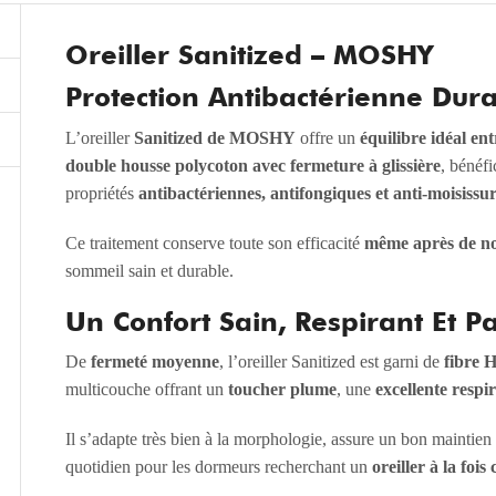
Oreiller
Sanitized
–
MOSHY
Protection Antibactérienne Dura
L’oreiller
Sanitized de MOSHY
offre un
équilibre idéal en
double housse polycoton avec fermeture à glissière
, bénéf
propriétés
antibactériennes, antifongiques et anti-moisissu
Ce traitement conserve toute son efficacité
même après de n
sommeil sain et durable.
Un Confort Sain, Respirant Et P
De
fermeté moyenne
, l’oreiller Sanitized est garni de
fibre H
multicouche offrant un
toucher plume
, une
excellente respir
Il s’adapte très bien à la morphologie, assure un bon maintien 
quotidien pour les dormeurs recherchant un
oreiller à la foi