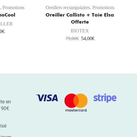
s
,
Promotions
Oreillers rectangulaires
,
Promotions
moCool
Oreiller Callisto + Taie Elsa
Offerte
ILLER
BIOTEX
00
€
79,00
€
54,00
€
ite en
s 90€
isé