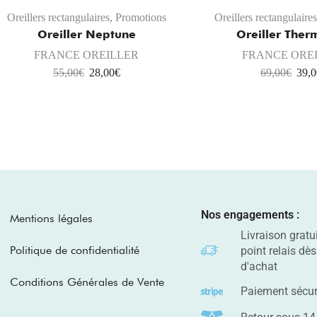
Oreillers rectangulaires
,
Promotions
Oreillers rectangulaire
Oreiller Neptune
Oreiller Ther
FRANCE OREILLER
FRANCE ORE
55,00
€
28,00
€
69,00
€
39,
Nos engagements :
Mentions légales
Livraison gratu
Politique de confidentialité
point relais dè
d'achat
Conditions Générales de Vente
Paiement sécur