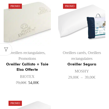
PROMO
PROMO
Oreillers rectangulaires
,
Oreillers carrés
,
Oreillers
Promotions
rectangulaires
Oreiller Callisto + Taie
Oreiller Segura
Elsa Offerte
MOSHY
BIOTEX
29,00
€
–
39,00
€
79,00
€
54,00
€
PROMO