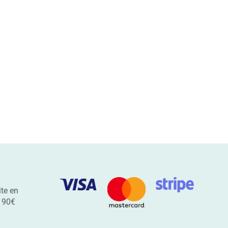
ite en
s 90€