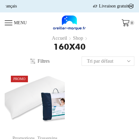
Livraison gratuite dès 90€
MENU
0
Accueil
Shop
160X40
Filtres
PROMO
Promotions
,
Traversins